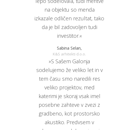
lepo sodelovala, tudi meritve
na objektu so menda
izkazale odličen rezultat, tako
da je bil zadovoljen tudi
investitor.«
Sabina Selan,
K&S arhitekti d.o.o.
»S Sašem Galonja
sodelujemo že veliko let in v
tem času smo naredili res
veliko projektov, med
katerimi je skoraj vsak imel
posebne zahteve v zvezi z
gradbeno, kot prostorsko
akustiko. Predvsem v