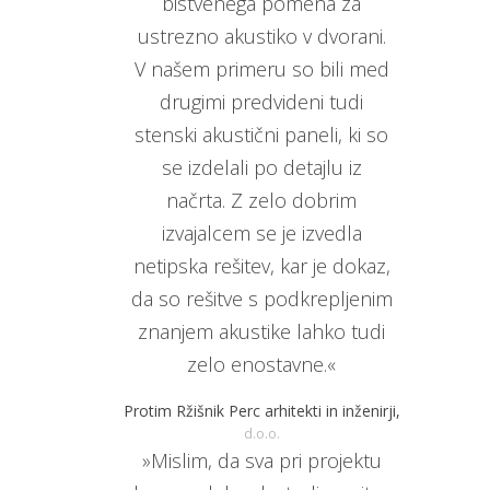
bistvenega pomena za
ustrezno akustiko v dvorani.
V našem primeru so bili med
drugimi predvideni tudi
stenski akustični paneli, ki so
se izdelali po detajlu iz
načrta. Z zelo dobrim
izvajalcem se je izvedla
netipska rešitev, kar je dokaz,
da so rešitve s podkrepljenim
znanjem akustike lahko tudi
zelo enostavne.«
Protim Ržišnik Perc arhitekti in inženirji,
d.o.o.
»Mislim, da sva pri projektu