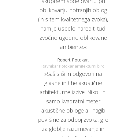
skupnem sodelovanju pri
oblikovanju notranjih oblog
(in s tem kvalitetnega zvoka),
nam je uspelo narediti tudi
zvočno ugodno oblikovane
ambiente.«
Robert Potokar,
Ravnikar Potokar arhitekturni biro
»Saš sliši in odgovori na
glasne in tihe akustične
arhitekturne izzive. Nikoli ni
samo kvadratni meter
akustične obloge ali nagib
površine za odboj zvoka, gre
za globlje razumevanje in