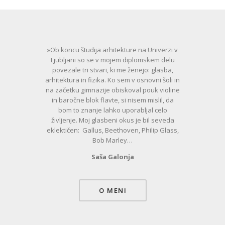
»Ob koncu študija arhitekture na Univerzi v
Ljubljani so se v mojem diplomskem delu
povezale tri stvari, ki me ženejo: glasba,
arhitektura in fizika. Ko sem v osnovni šoli in
na začetku gimnazije obiskoval pouk violine
in baročne blok flavte, si nisem mislil, da
bom to znanje lahko uporabljal celo
življenje. Moj glasbeni okus je bil seveda
eklektičen: Gallus, Beethoven, Philip Glass,
Bob Marley…
Saša Galonja
O MENI