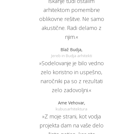
iskanje tudi ostalim
arhitektom pomembne
oblikovne rešitve. Ne samo
akustične. Radi delamo z
njim.«
Blaž Budja,
Jereb in Budja arhitekti
»Sodelovanje je bilo vedno
zelo koristno in uspešno,
naročniki pa so z rezultati
zelo zadovoljni.«
Arne Vehovar,
kubusarhitektura
»Z moje strani, kot vodja
projekta dam na vaše delo