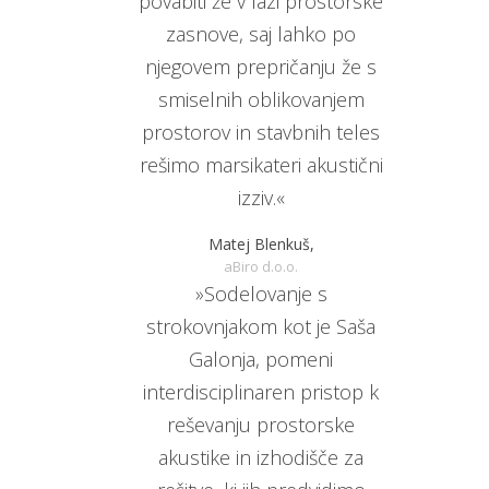
povabiti že v fazi prostorske
zasnove, saj lahko po
njegovem prepričanju že s
smiselnih oblikovanjem
prostorov in stavbnih teles
rešimo marsikateri akustični
izziv.«
Matej Blenkuš,
aBiro d.o.o.
»Sodelovanje s
strokovnjakom kot je Saša
Galonja, pomeni
interdisciplinaren pristop k
reševanju prostorske
akustike in izhodišče za